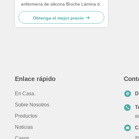
enfermería de silicona Broche Lámina de
caucho Mangas médicas Reloj médico Fob
Reloj de enfermería Regalos
Obtenga el mejor precio
Enlace rápido
Cont
En Casa.
D
Sobre Nosotros
T
Productos
8
Noticias
C
a
Casos