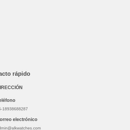
acto rápido
IRECCIÓN
eléfono
6-18938688287
orreo electrónico
dmin@alkwatches.com