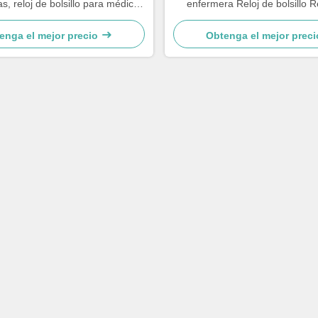
s, reloj de bolsillo para médico,
enfermera Reloj de bolsillo 
gante para hospital, reloj médico
enfermería Clips de pluma de
noso, patrón de sol literal
colores Portalápices Médicos 
enga el mejor precio
Obtenga el mejor preci
Dedicado P