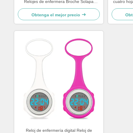
Relojes de enfermera Broche Solapa
cuatro hoja
Mangas de goma estampadas Reloj
regalo col
médico Reloj de bolsillo Regalo de
lumi
Obtenga el mejor precio
Obt
enfermería
Reloj de enfermería digital Reloj de