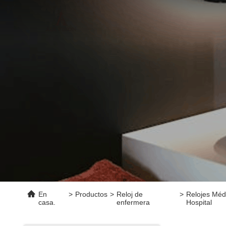
En
>
Productos
>
Reloj de
>
Relojes Médi
casa.
enfermera
Hospital