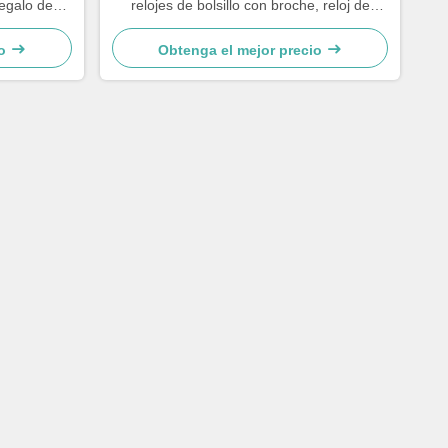
Regalo de
relojes de bolsillo con broche, reloj de
 cuarzo 4
solapa para enfermería, reloj de broche
Enfermeras
para enfermera, regalo para médico y
o
Obtenga el mejor precio
enfermera, reloj