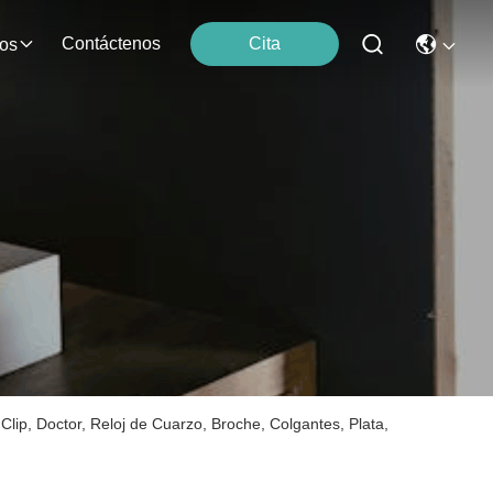
Contáctenos
Cita
os
Clip, Doctor, Reloj de Cuarzo, Broche, Colgantes, Plata,