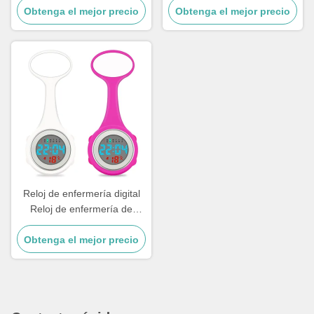
enfermería Clips de pluma
Obtenga el mejor precio
de solapa para enfermería,
Obtenga el mejor precio
de cuarzo 4 colores
reloj de broche para
Portalápices Médicos
enfermera, regalo para
Enfermeras Dedicado P
médico y enfermera, reloj
Reloj de enfermería digital
Reloj de enfermería de
silicona Broche Lámina de
Obtenga el mejor precio
caucho Mangas médicas
Reloj médico Fob Reloj de
enfermería Regalos