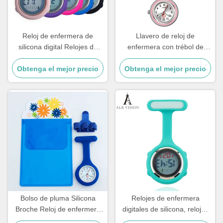
Reloj de enfermera de
Llavero de reloj de
silicona digital Relojes de
enfermera con trébol de
enfermera Broche Solapa
cuatro hojas, reloj de bolsillo
Obtenga el mejor precio
Mangas de goma
Obtenga el mejor precio
para médico, regalo
estampadas Reloj médico
colgante para hospital, reloj
Reloj de bolsillo Regalo de
médico luminoso, patrón de
enfermería
sol literal
Bolso de pluma Silicona
Relojes de enfermera
Broche Reloj de enfermera
digitales de silicona, relojes
Reloj de bolsillo Regalo de
de bolsillo con broche, reloj