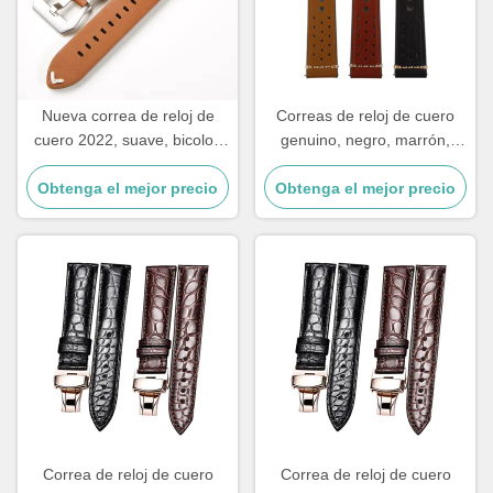
Nueva correa de reloj de
Correas de reloj de cuero
cuero 2022, suave, bicolor,
genuino, negro, marrón,
rugosa, deportiva, hecha a
resistentes al desgaste, a
mano, 18mm 20mm 22mm
Obtenga el mejor precio
prueba de sudor, 18 mm, 20
Obtenga el mejor precio
24mm
mm, 22 mm, 24 mm,
accesorios de reloj, alta
calidad
Correa de reloj de cuero
Correa de reloj de cuero