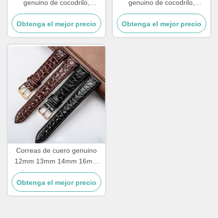
genuino de cocodrilo,
genuino de cocodrilo,
pulsera, pulsera, accesorios
pulsera, pulsera, accesorios
Obtenga el mejor precio
de reparación de reloj,
Obtenga el mejor precio
de reparación de reloj,
patrón de lagarto para lujo
patrón de lagarto para lujo
superior
superior
Correas de cuero genuino
12mm 13mm 14mm 16mm
18mm 20mm Reloj de moda
Obtenga el mejor precio
para hombre y mujer, alta
calidad, colores marrón y
negro, correa de reloj