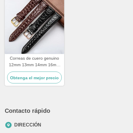
Correas de cuero genuino
12mm 13mm 14mm 16mm
18mm 20mm Reloj de moda
Obtenga el mejor precio
para hombre y mujer, alta
calidad, colores marrón y
negro, correa de reloj
Contacto rápido
DIRECCIÓN