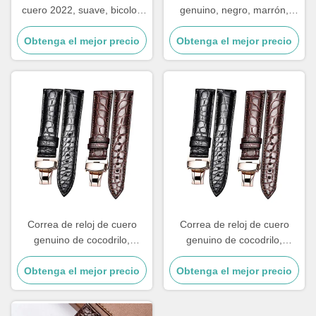
cuero 2022, suave, bicolor,
genuino, negro, marrón,
rugosa, deportiva, hecha a
resistentes al desgaste, a
mano, 18mm 20mm 22mm
Obtenga el mejor precio
prueba de sudor, 18 mm, 20
Obtenga el mejor precio
24mm
mm, 22 mm, 24 mm,
accesorios de reloj, alta
calidad
Correa de reloj de cuero
Correa de reloj de cuero
genuino de cocodrilo,
genuino de cocodrilo,
pulsera, pulsera, accesorios
pulsera, pulsera, accesorios
Obtenga el mejor precio
de reparación de reloj,
Obtenga el mejor precio
de reparación de reloj,
patrón de lagarto para lujo
patrón de lagarto para lujo
superior
superior