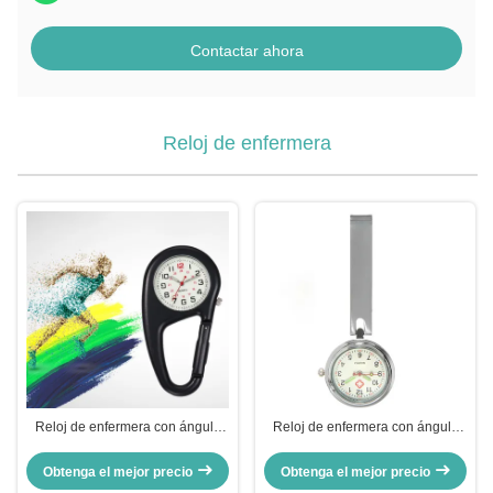
Contactar ahora
Reloj de enfermera
Reloj de enfermera con ángulo
Reloj de enfermera con ángulo
recto flexible, luminoso, reloj
recto flexible, luminoso, reloj
médico de pecho, broche de alta
médico de pecho, broche de alta
Obtenga el mejor precio
Obtenga el mejor precio
calidad para médico, reloj de
calidad para médico, reloj de