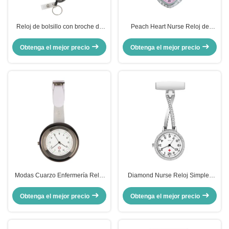
Reloj de bolsillo con broche de
Peach Heart Nurse Reloj de
silicona para médico y enfermera,
bolsillo en forma de corazón
reloj de solapa con clip, reloj de
Doctor de cuarzo Relojes Broche
Obtenga el mejor precio
Obtenga el mejor precio
cuarzo médico para enfermera,
Reloj médico Dropshipping
reloj unisex, envío directo
Modas Cuarzo Enfermería Reloj
Diamond Nurse Reloj Simples
Hospital Regalo Pecho Reloj
Cuello Médico Reloj Clip Buckle
Médico Pecho Multicolor Hospital
de alta calidad japonés PC21S
Obtenga el mejor precio
Obtenga el mejor precio
Regalo Dropshipping
Movt