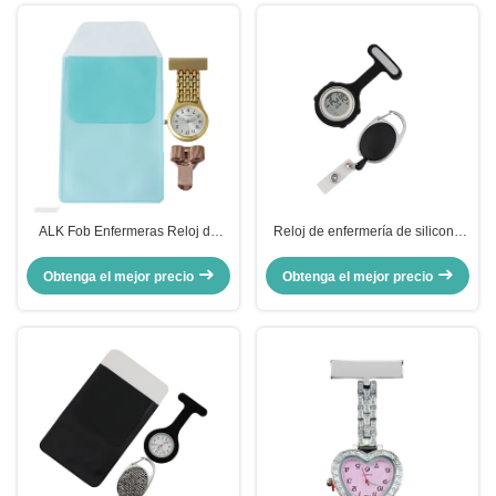
inoxidable, dropshipping
ALK Fob Enfermeras Reloj de
Reloj de enfermería de silicona
bolsillo Clips de bolígrafo
reloj digital estirable corcheta de
Combinación de sostén de
bolsillo médico reloj médico reloj
Obtenga el mejor precio
Obtenga el mejor precio
bolígrafo Tres piezas Médico
traje reloj de enfermería
Enfermeras Dedicado 6 colores
Bolsillo Enfermeras Gif