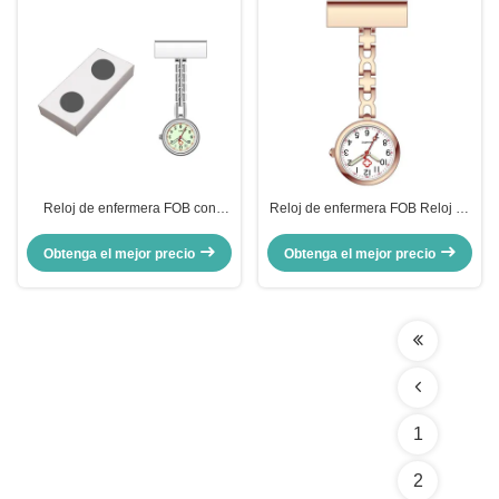
Reloj de enfermera FOB con
Reloj de enfermera FOB Reloj de
broche plateado, reloj de
bolsillo de enfermera Plata Reloj
enfermera, reloj de cuarzo para
de cuarzo de hospital Relojes de
Obtenga el mejor precio
Obtenga el mejor precio
hospital, relojes luminosos para
médico luminosos Regalo
médicos, relojes creativos para
creativo de enfermería para
médicos y enfermería G
médico 5 piezas
1
2