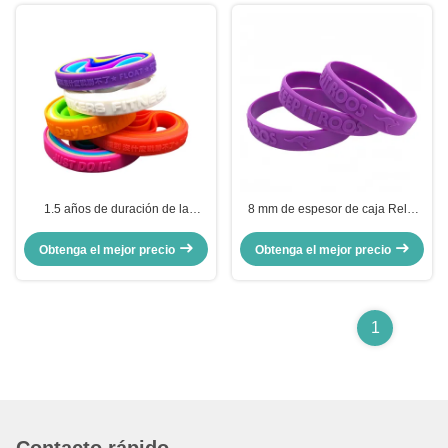
1.5 años de duración de la
8 mm de espesor de caja Reloj
batería Reloj de enfermera Reloj
de personal de enfermería ligero
médico con batería Adecuado
Diseño cómodo Reloj preciso
Obtenga el mejor precio
Obtenga el mejor precio
para profesionales de la salud y
para trabajadores de la salud
personal de enfermería
1
Contacto rápido